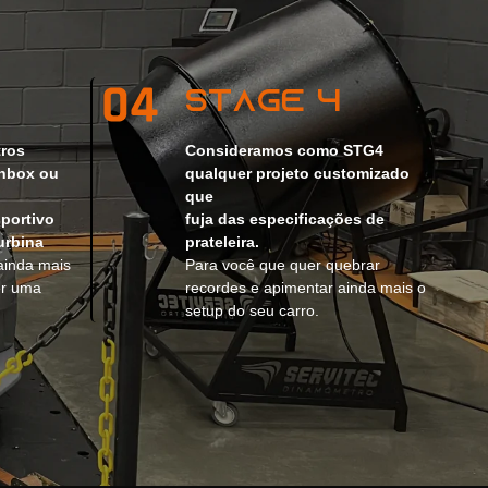
Stage 4
tros
Consideramos como STG4
Inbox ou
qualquer projeto customizado
que
portivo
fuja das especificações de
urbina
prateleira.
ainda mais
Para você que quer quebrar
er uma
recordes e apimentar ainda mais o
setup do seu carro.