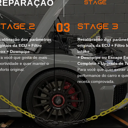
PREPARAÇÃO
STAGE
Stage 2
Stage 3
calibração dos parâmetros
Recalibração dos parâme
iginais da ECU + Filtro
originais da ECU + Filtro 
box + Downpipe
Intake
ra você que gosta de mais
+ Downpipe ou Escape Es
portividade e quer manter o
Completo + Upgrade de T
forto original.
Para você que quer extrair 
performance do carro e qu
receita comprovada.