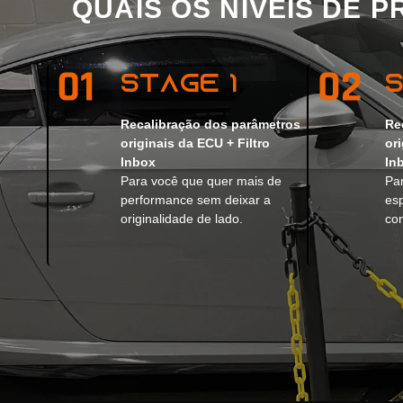
QUAIS OS NÍVEIS DE 
Stage 1
Recalibração dos parâmetros
Re
originais da ECU + Filtro
or
Inbox
In
Para você que quer mais de
Pa
performance sem deixar a
es
originalidade de lado.
con