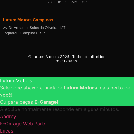
Vila Euclides - SBC - SP
Lutum Motors Campinas
Av. Dr. Armando Sales de Oliveira, 187
Taquaral - Campinas - SP
© Lutum Motors 2025. Todos os direitos
reservados.
Lutum Motors
Selecione abaixo a unidade
Lutum Motors
mais perto de
você!
Ou para peças
E-Garage!
A equipe normalmente responde em alguns minutos.
Andrey
E-Garage Web Parts
Lucas