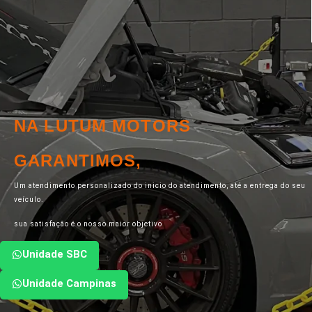
NA LUTUM MOTORS
GARANTIMOS,
Um atendimento personalizado do inicio do atendimento, até a entrega do seu
veículo.
sua satisfação é o nosso maior objetivo
Unidade SBC
Unidade Campinas