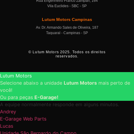
Rua Engenheiro Franco Zampari, 164
Vila Euclides - SBC - SP
Lutum Motors Campinas
Av. Dr. Armando Sales de Oliveira, 187
Taquaral - Campinas - SP
© Lutum Motors 2025. Todos os direitos
reservados.
Lutum Motors
Selecione abaixo a unidade
Lutum Motors
mais perto de
você!
Ou para peças
E-Garage!
A equipe normalmente responde em alguns minutos.
Andrey
E-Garage Web Parts
Lucas
Unidade São Bernardo do Campo