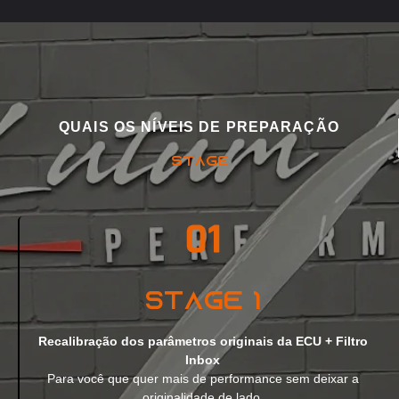
QUAIS OS NÍVEIS DE PREPARAÇÃO
STAGE
Stage 1
Recalibração dos parâmetros originais da ECU + Filtro
Inbox
Para você que quer mais de performance sem deixar a
originalidade de lado.