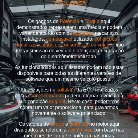
DISCLAIMER
Os ganhos de
Potência
e
Torque
aqui
demonstrados representam uma média e podem
variar de acordo com os
upgrades
mecânicos
instalados,
combustível
utilizado,
condições
climáticas, estado de conservação do veículo
, tipo
de transmissão do veículo e aferição/configuração
do dinamômetro utilizado.
As funcionalidades aqui listadas podem não estar
disponíveis para todas as diferentes versões de
software que um mesmo veículo possui.
Atualizações no
software
da ECU realizadas
pelas
concessionárias
podem retornar o veículo à
sua condição
original
. Neste caso, poderemos
cobrar um valor proporcional para gravarmos
novamente o software potenciado.
Os valores de
torque
e
potência
no motor aqui
divulgados se referem à
estimativas
com base nas
medições de torque e potência nas rodas