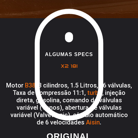
ALGUMAS SPECS
X2 18I
Motor
B38
, 3 cilindros, 1.5 Litros, 16 válvulas,
Taxa de compressão 11:1,
turbo
, injeção
direta, gasolina, comando de válvulas
variável (Vanos), abertura de válvulas
variável (Valvetronic), câmbio automático
de 6 velocidades
Aisin
.
ORIGINAL