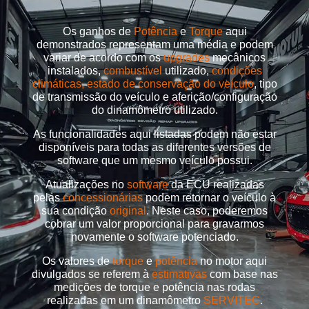
Os ganhos de
Potência
e
Torque
aqui
demonstrados representam uma média e podem
variar de acordo com os
upgrades
mecânicos
instalados,
combustível
utilizado,
condições
climáticas, estado de conservação do veículo
, tipo
de transmissão do veículo e aferição/configuração
do dinamômetro utilizado.
As funcionalidades aqui listadas podem não estar
disponíveis para todas as diferentes versões de
software que um mesmo veículo possui.
Atualizações no
software
da ECU realizadas
pelas
concessionárias
podem retornar o veículo à
sua condição
original
. Neste caso, poderemos
cobrar um valor proporcional para gravarmos
novamente o software potenciado.
Os valores de
torque
e
potência
no motor aqui
divulgados se referem à
estimativas
com base nas
medições de torque e potência nas rodas
realizadas em um dinamômetro
SERVITEC
.