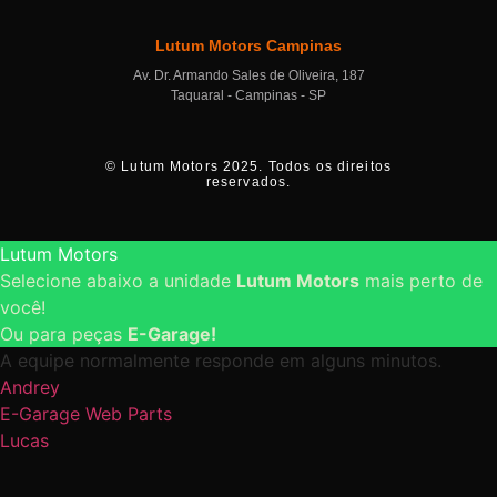
Lutum Motors Campinas
Av. Dr. Armando Sales de Oliveira, 187
Taquaral - Campinas - SP
© Lutum Motors 2025. Todos os direitos
reservados.
Lutum Motors
Selecione abaixo a unidade
Lutum Motors
mais perto de
você!
Ou para peças
E-Garage!
A equipe normalmente responde em alguns minutos.
Andrey
E-Garage Web Parts
Lucas
Unidade São Bernardo do Campo
James