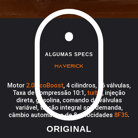
ALGUMAS SPECS
MAVERICK
Motor
2.0 EcoBoost
, 4 cilindros, 16 válvulas,
Taxa de compressão 10:1,
turbo
, injeção
direta, gasolina, comando de válvulas
variável, tração integral sob demanda,
câmbio automático de 8 velocidades
8F35
.
ORIGINAL