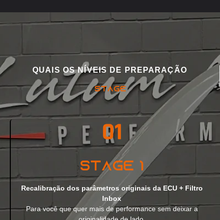
QUAIS OS NÍVEIS DE PREPARAÇÃO
STAGE
Stage 1
Recalibração dos parâmetros originais da ECU + Filtro
Inbox
Para você que quer mais de performance sem deixar a
originalidade de lado.