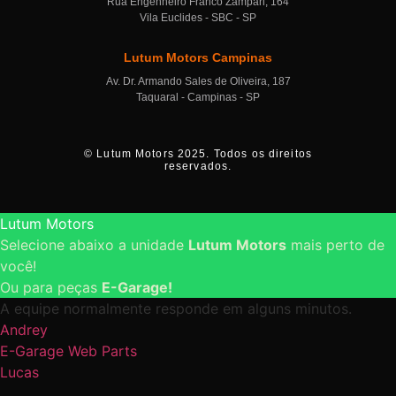
Rua Engenheiro Franco Zampari, 164
Vila Euclides - SBC - SP
Lutum Motors Campinas
Av. Dr. Armando Sales de Oliveira, 187
Taquaral - Campinas - SP
© Lutum Motors 2025. Todos os direitos
reservados.
Lutum Motors
Selecione abaixo a unidade
Lutum Motors
mais perto de
você!
Ou para peças
E-Garage!
A equipe normalmente responde em alguns minutos.
Andrey
E-Garage Web Parts
Lucas
Unidade São Bernardo do Campo