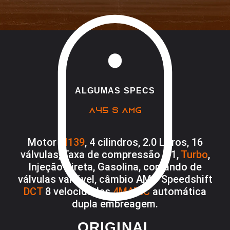
ALGUMAS SPECS
A45 S AMG
Motor
M139
, 4 cilindros, 2.0 Litros, 16
válvulas, Taxa de compressão 9:1,
Turbo
,
Injeção direta, Gasolina, comando de
válvulas variável, câmbio AMG Speedshift
DCT
8 velocidades
4MATIC
automática
dupla embreagem.
ORIGINAL