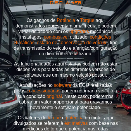
DISCLAIMER
Os ganhos de
Potência
e
Torque
aqui
demonstrados representam uma média e podem
variar de acordo com os
upgrades
mecânicos
instalados,
combustível
utilizado,
condições
climáticas, estado de conservação do veículo
, tipo
de transmissão do veículo e aferição/configuração
do dinamômetro utilizado.
As funcionalidades aqui listadas podem não estar
disponíveis para todas as diferentes versões de
software que um mesmo veículo possui.
Atualizações no
software
da ECU realizadas
pelas
concessionárias
podem retornar o veículo à
sua condição
original
. Neste caso, poderemos
cobrar um valor proporcional para gravarmos
novamente o software potenciado.
Os valores de
torque
e
potência
no motor aqui
divulgados se referem à
estimativas
com base nas
medições de torque e potência nas rodas