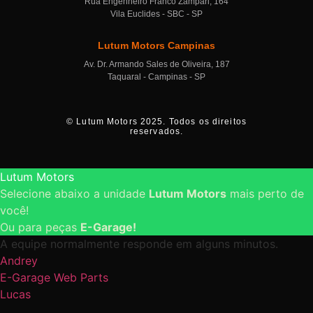
Rua Engenheiro Franco Zampari, 164
Vila Euclides - SBC - SP
Lutum Motors Campinas
Av. Dr. Armando Sales de Oliveira, 187
Taquaral - Campinas - SP
© Lutum Motors 2025. Todos os direitos
reservados.
Lutum Motors
Selecione abaixo a unidade
Lutum Motors
mais perto de
você!
Ou para peças
E-Garage!
A equipe normalmente responde em alguns minutos.
Andrey
E-Garage Web Parts
Lucas
Unidade São Bernardo do Campo