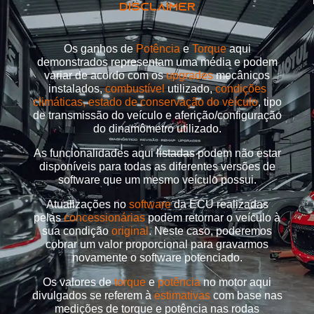
DISCLAIMER
Os ganhos de
Potência
e
Torque
aqui
demonstrados representam uma média e podem
variar de acordo com os
upgrades
mecânicos
instalados,
combustível
utilizado,
condições
climáticas, estado de conservação do veículo
, tipo
de transmissão do veículo e aferição/configuração
do dinamômetro utilizado.
As funcionalidades aqui listadas podem não estar
disponíveis para todas as diferentes versões de
software que um mesmo veículo possui.
Atualizações no
software
da ECU realizadas
pelas
concessionárias
podem retornar o veículo à
sua condição
original
. Neste caso, poderemos
cobrar um valor proporcional para gravarmos
novamente o software potenciado.
Os valores de
torque
e
potência
no motor aqui
divulgados se referem à
estimativas
com base nas
medições de torque e potência nas rodas