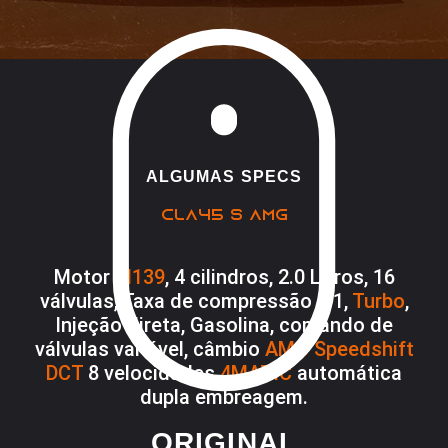
ALGUMAS SPECS
CLA45 S AMG
Motor
M139
, 4 cilindros, 2.0 Litros, 16
válvulas, Taxa de compressão 9:1,
Turbo
,
Injeção direta, Gasolina, comando de
válvulas variável, câmbio
AMG Speedshift
DCT
8 velocidades
4MATIC
automática
dupla embreagem.
ORIGINAL