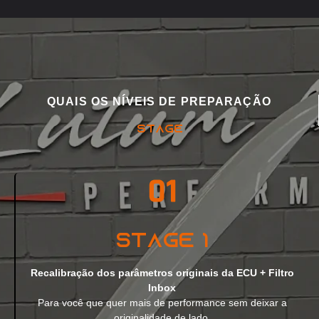
QUAIS OS NÍVEIS DE PREPARAÇÃO
STAGE
Stage 1
Recalibração dos parâmetros originais da ECU + Filtro
Inbox
Para você que quer mais de performance sem deixar a
originalidade de lado.