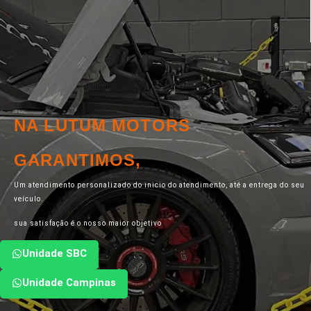
NA LUTUM MOTORS
GARANTIMOS,
Um atendimento personalizado do inicio do atendimento, até a entrega do seu
veículo.
sua satisfação é o nosso maior objetivo
Unidade SBC
Unidade Campinas