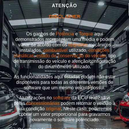
ATENÇÃO
DISCLAIMER
Os ganhos de
Potência
e
Torque
aqui
demonstrados representam uma média e podem
variar de acordo com os
upgrades
mecânicos
instalados,
combustível
utilizado,
condições
climáticas, estado de conservação do veículo
, tipo
de transmissão do veículo e aferição/configuração
do dinamômetro utilizado.
As funcionalidades aqui listadas podem não estar
disponíveis para todas as diferentes versões de
software que um mesmo veículo possui.
Atualizações no
software
da ECU realizadas
pelas
concessionárias
podem retornar o veículo à
sua condição
original
. Neste caso, poderemos
cobrar um valor proporcional para gravarmos
novamente o software potenciado.