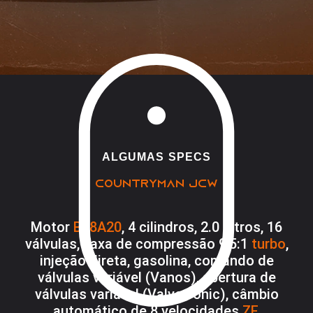
ALGUMAS SPECS
COUNTRYMAN JCW
Motor
B48A20
, 4 cilindros, 2.0 Litros, 16
válvulas, Taxa de compressão 9,5:1
turbo
,
injeção direta, gasolina, comando de
válvulas variável (Vanos), abertura de
válvulas variável (Valvetronic), câmbio
automático de 8 velocidades
ZF
.