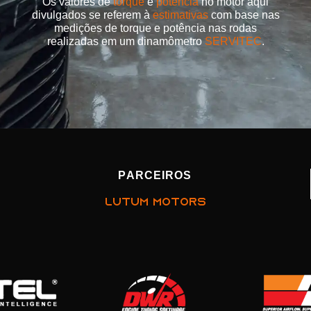
Os valores de
torque
e
potência
no motor aqui
divulgados se referem à
estimativas
com base nas
medições de torque e potência nas rodas
realizadas em um dinamômetro
SERVITEC
.
PARCEIROS
LUTUM MOTORS