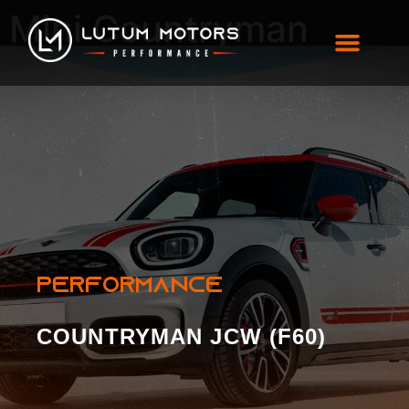
Mini Countryman
JCW (F60)
PERFORMANCE
COUNTRYMAN JCW (F60)