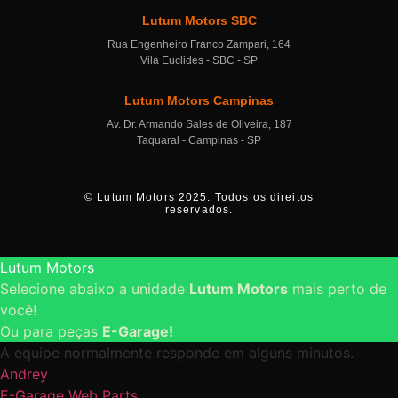
Lutum Motors SBC
Rua Engenheiro Franco Zampari, 164
Vila Euclides - SBC - SP
Lutum Motors Campinas
Av. Dr. Armando Sales de Oliveira, 187
Taquaral - Campinas - SP
© Lutum Motors 2025. Todos os direitos
reservados.
Lutum Motors
Selecione abaixo a unidade
Lutum Motors
mais perto de
você!
Ou para peças
E-Garage!
A equipe normalmente responde em alguns minutos.
Andrey
E-Garage Web Parts