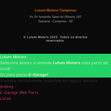
Lutum Motors Campinas
Av. Dr. Armando Sales de Oliveira, 187
Taquaral - Campinas - SP
© Lutum Motors 2025. Todos os direitos
reservados.
Lutum Motors
Selecione abaixo a unidade
Lutum Motors
mais perto de
você!
Ou para peças
E-Garage!
A equipe normalmente responde em alguns minutos.
Andrey
E-Garage Web Parts
Lucas
Unidade São Bernardo do Campo
James