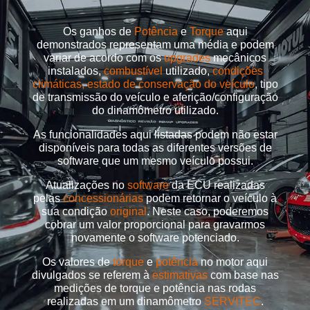
Os ganhos de
Potência
e
Torque
aqui
demonstrados representam uma média e podem
variar de acordo com os
upgrades
mecânicos
instalados,
combustível
utilizado,
condições
climáticas, estado de conservação do veículo
, tipo
de transmissão do veículo e aferição/configuração
do dinamômetro utilizado.
As funcionalidades aqui listadas podem não estar
disponíveis para todas as diferentes versões de
software que um mesmo veículo possui.
Atualizações no
software
da ECU realizadas
pelas
concessionárias
podem retornar o veículo à
sua condição
original
. Neste caso, poderemos
cobrar um valor proporcional para gravarmos
novamente o software potenciado.
Os valores de
torque
e
potência
no motor aqui
divulgados se referem à
estimativas
com base nas
medições de torque e potência nas rodas
realizadas em um dinamômetro
SERVITEC
.