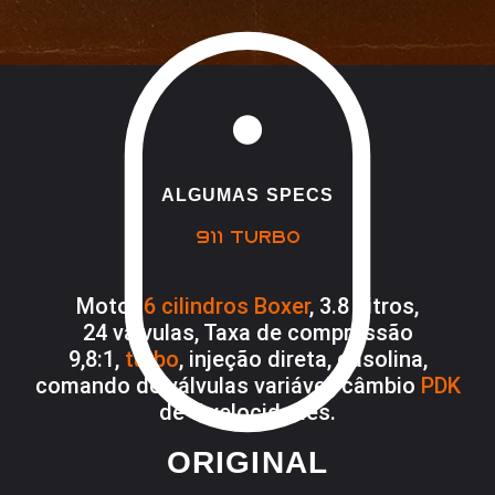
ALGUMAS SPECS
911 TURBO
Motor
6 cilindros Boxer
, 3.8
Litros,
24
válvulas, Taxa de compressão
9,8
:1
,
turbo
,
injeção direta,
g
asolina
,
comando de válvulas variável, câmbio
PDK
de 7 velocidades.
ORIGINAL