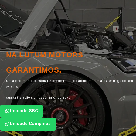
NA LUTUM MOTORS
GARANTIMOS,
Um atendimento personalizado do inicio do atendimento, até a entrega do seu
veículo.
sua satisfação é o nosso maior objetivo
Unidade SBC
Unidade Campinas