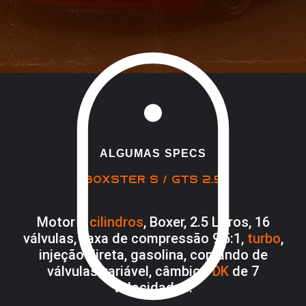
ALGUMAS SPECS
BOXSTER S / GTS 2.5
Motor
4 cilindros
, Boxer, 2.5 Litros, 16
válvulas, Taxa de compressão 9,5:1,
turbo
,
injeção direta, gasolina, comando de
válvulas variável, câmbio
PDK
de 7
velocidades.