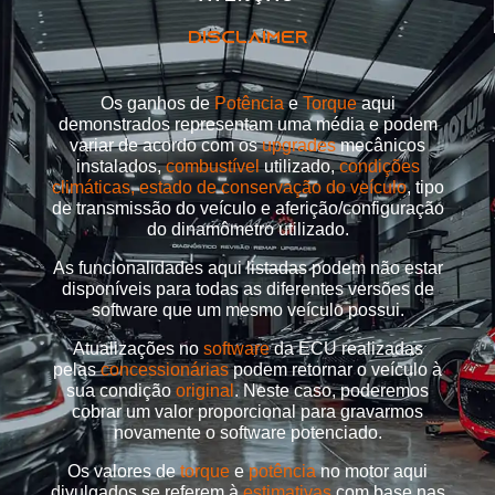
DISCLAIMER
Os ganhos de
Potência
e
Torque
aqui
demonstrados representam uma média e podem
variar de acordo com os
upgrades
mecânicos
instalados,
combustível
utilizado,
condições
climáticas, estado de conservação do veículo
, tipo
de transmissão do veículo e aferição/configuração
do dinamômetro utilizado.
As funcionalidades aqui listadas podem não estar
disponíveis para todas as diferentes versões de
software que um mesmo veículo possui.
Atualizações no
software
da ECU realizadas
pelas
concessionárias
podem retornar o veículo à
sua condição
original
. Neste caso, poderemos
cobrar um valor proporcional para gravarmos
novamente o software potenciado.
Os valores de
torque
e
potência
no motor aqui
divulgados se referem à
estimativas
com base nas