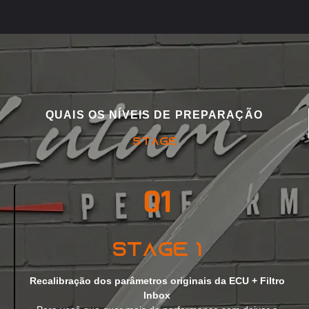
QUAIS OS NÍVEIS DE PREPARAÇÃO
STAGE
Stage 1
Recalibração dos parâmetros originais da ECU + Filtro
Inbox