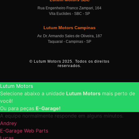
Rua Engenheiro Franco Zampari, 164
Vila Euclides - SBC - SP
Lutum Motors Campinas
Av. Dr. Armando Sales de Oliveira, 187
Taquaral - Campinas - SP
© Lutum Motors 2025. Todos os direitos
reservados.
Lutum Motors
Selecione abaixo a unidade
Lutum Motors
mais perto de
você!
Ou para peças
E-Garage!
A equipe normalmente responde em alguns minutos.
Andrey
E-Garage Web Parts
Lucas