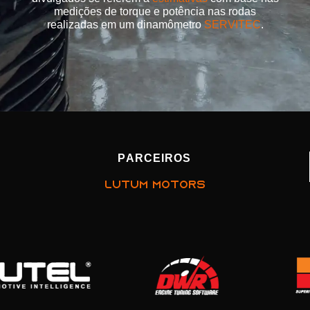
medições de torque e potência nas rodas
realizadas em um dinamômetro
SERVITEC
.
PARCEIROS
LUTUM MOTORS