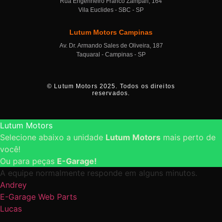
Rua Engenheiro Franco Zampari, 164
Vila Euclides - SBC - SP
Lutum Motors Campinas
Av. Dr. Armando Sales de Oliveira, 187
Taquaral - Campinas - SP
© Lutum Motors 2025. Todos os direitos
reservados.
Lutum Motors
Selecione abaixo a unidade
Lutum Motors
mais perto de
você!
Ou para peças
E-Garage!
A equipe normalmente responde em alguns minutos.
Andrey
E-Garage Web Parts
Lucas
Unidade São Bernardo do Campo