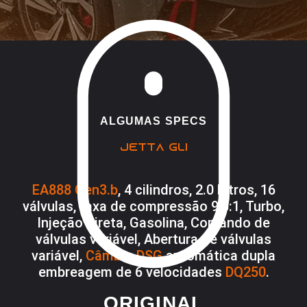
ALGUMAS SPECS
JETTA GLI
EA888 Gen3.b
, 4 cilindros, 2.0 Litros, 16
válvulas, taxa de compressão 9,6:1, Turbo,
Injeção direta, Gasolina, Comando de
válvulas variável, Abertura de válvulas
variável,
Câmbio DSG
automática dupla
embreagem de 6 velocidades
DQ250
.
ORIGINAL