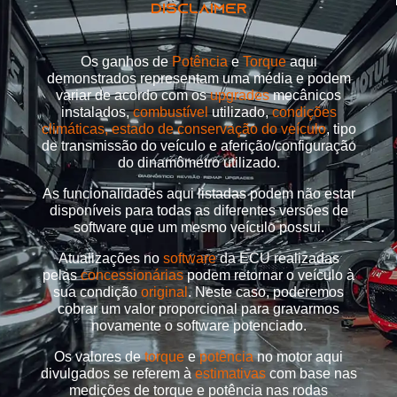
DISCLAIMER
Os ganhos de
Potência
e
Torque
aqui
demonstrados representam uma média e podem
variar de acordo com os
upgrades
mecânicos
instalados,
combustível
utilizado,
condições
climáticas, estado de conservação do veículo
, tipo
de transmissão do veículo e aferição/configuração
do dinamômetro utilizado.
As funcionalidades aqui listadas podem não estar
disponíveis para todas as diferentes versões de
software que um mesmo veículo possui.
Atualizações no
software
da ECU realizadas
pelas
concessionárias
podem retornar o veículo à
sua condição
original
. Neste caso, poderemos
cobrar um valor proporcional para gravarmos
novamente o software potenciado.
Os valores de
torque
e
potência
no motor aqui
divulgados se referem à
estimativas
com base nas
medições de torque e potência nas rodas