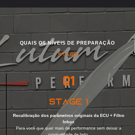
QUAIS OS NÍVEIS DE PREPARAÇÃO
STAGE
Stage 1
Recalibração dos parâmetros originais da ECU + Filtro
Inbox
Para você que quer mais de performance sem deixar a
originalidade de lado.